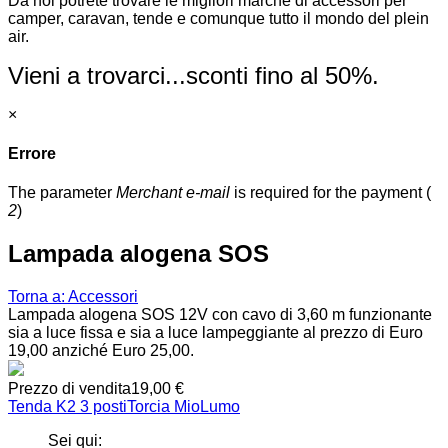
Da noi potrete trovare le migliori marche di accessori per
camper, caravan, tende e comunque tutto il mondo del plein
air.
Vieni a trovarci...sconti fino al 50%.
×
Errore
The parameter
Merchant e-mail
is required for the payment
(
2
)
Lampada alogena SOS
Torna a: Accessori
Lampada alogena SOS 12V con cavo di 3,60 m funzionante
sia a luce fissa e sia a luce lampeggiante al prezzo di Euro
19,00 anziché Euro 25,00.
Prezzo di vendita
19,00 €
Tenda K2 3 posti
Torcia MioLumo
Sei qui: